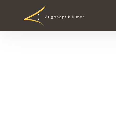
AUGENGESUNDHEI
OPTOMETRIE UND
AUGENVORSORG
TROCKENES AUG
KURZSICHTIGKEIT
LOW-VISON-BER