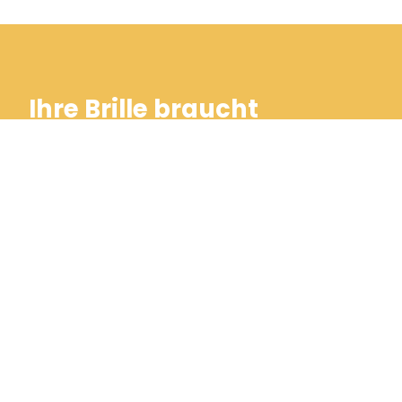
Ihre Brille braucht
Zuwendung?
Kommen Sie vorbei, wir sind mit bestem
Service für Sie und Ihre Brille da!
Vereinbaren Sie einen Werkstatt-Termin
Mehr zu unserer Werkstatt