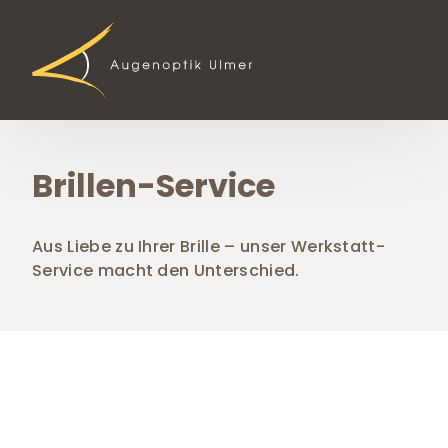
ONTAKTLINSEN
KONTAKT
Termin buchen
SEN
KONTAKTLINSEN-BERATUNG
CE
KONTAKTLINSEN-KONTROLLE
Brillen-Service
KONTAKTLINSEN-ABO
KONTAKTLINSENMARKEN
Aus Liebe zu Ihrer Brille – unser Werkstatt-
Service macht den Unterschied.